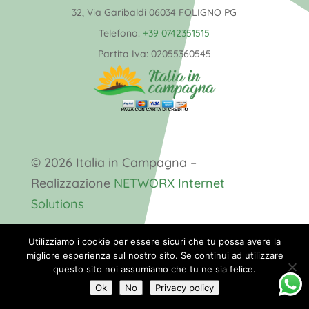
32, Via Garibaldi 06034 FOLIGNO PG
Telefono:
+39 0742351515
Partita Iva:
02055360545
© 2026 Italia in Campagna –
Realizzazione
NETWORX Internet
Solutions
Utilizziamo i cookie per essere sicuri che tu possa avere la
migliore esperienza sul nostro sito. Se continui ad utilizzare
questo sito noi assumiamo che tu ne sia felice.
Ok
No
Privacy policy