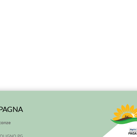
MPAGNA
canze
 FOLIGNO PG