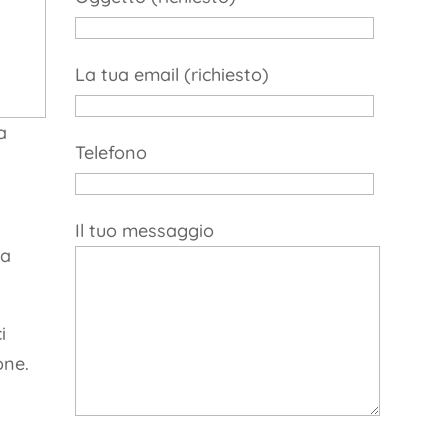
La tua email (richiesto)
a
Telefono
Il tuo messaggio
za
i
one.