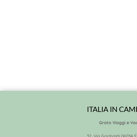
ITALIA IN CA
Grato Viaggi e Va
32, Via Garibaldi 06034