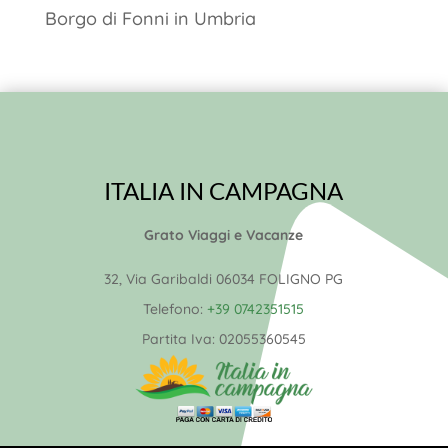
Borgo di Fonni in Umbria
ITALIA IN CAMPAGNA
Grato Viaggi e Vacanze
32, Via Garibaldi 06034 FOLIGNO PG
Telefono:
+39 0742351515
Partita Iva:
02055360545