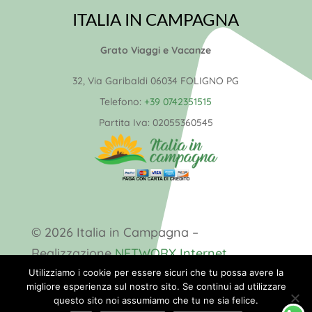
ITALIA IN CAMPAGNA
Grato Viaggi e Vacanze
32, Via Garibaldi 06034 FOLIGNO PG
Telefono:
+39 0742351515
Partita Iva:
02055360545
© 2026 Italia in Campagna –
Realizzazione
NETWORX Internet
Solutions
Utilizziamo i cookie per essere sicuri che tu possa avere la
migliore esperienza sul nostro sito. Se continui ad utilizzare
questo sito noi assumiamo che tu ne sia felice.