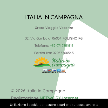
ITALIA IN CAMPAGNA
Grato Viaggi e Vacanze
32, Via Garibaldi 06034 FOLIGNO PG
Telefono:
+39 0742351515
Partita Iva:
02055360545
© 2026 Italia in Campagna –
Realizzazione
NETWORX Internet
Solutions
Utilizziamo i cookie per essere sicuri che tu possa avere la