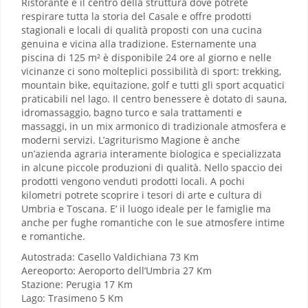
Ristorante è il centro della struttura dove potrete
respirare tutta la storia del Casale e offre prodotti
stagionali e locali di qualità proposti con una cucina
genuina e vicina alla tradizione. Esternamente una
piscina di 125 m² è disponibile 24 ore al giorno e nelle
vicinanze ci sono molteplici possibilità di sport: trekking,
mountain bike, equitazione, golf e tutti gli sport acquatici
praticabili nel lago. Il centro benessere è dotato di sauna,
idromassaggio, bagno turco e sala trattamenti e
massaggi, in un mix armonico di tradizionale atmosfera e
moderni servizi. L’agriturismo Magione è anche
un’azienda agraria interamente biologica e specializzata
in alcune piccole produzioni di qualità. Nello spaccio dei
prodotti vengono venduti prodotti locali. A pochi
kilometri potrete scoprire i tesori di arte e cultura di
Umbria e Toscana. E’ il luogo ideale per le famiglie ma
anche per fughe romantiche con le sue atmosfere intime
e romantiche.
Autostrada: Casello Valdichiana 73 Km
Aereoporto: Aeroporto dell’Umbria 27 Km
Stazione: Perugia 17 Km
Lago: Trasimeno 5 Km