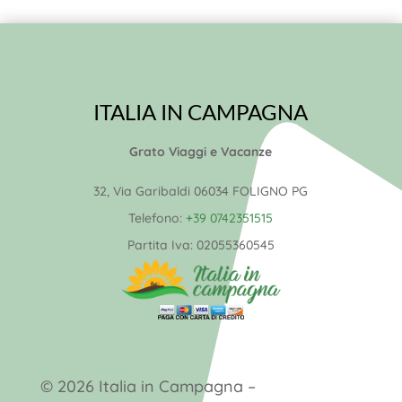
ITALIA IN CAMPAGNA
Grato Viaggi e Vacanze
32, Via Garibaldi 06034 FOLIGNO PG
Telefono:
+39 0742351515
Partita Iva:
02055360545
© 2026 Italia in Campagna –