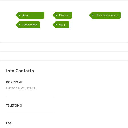
Aria
Piscina
Riscaldamento
Condizionata
Ristorante
Wi-Fi
Info Contatto
POSIZIONE
Bettona PG, Italia
TELEFONO
FAX