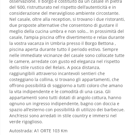
osservazione. Il borgo è costituito da un casale in pietra
del ‘600, ristrutturato nel rispetto dell’autenticità e in
considerazione del meraviglioso ambiente circostante.
Nel casale, oltre alla reception, si trovano i due ristoranti,
due proposte alternative che consentono di gustare il
meglio della cucina umbra e non solo… In prossimità del
casale, l’ampia piscina offre divertimento e relax durante
la vostra vacanza in Umbria presso il Borgo Bettona ,
piscina aperta durante tutto il periodo estivo. Sempre
nelle immediate vicinanze del casale sono collocate tutte
le camere, arredate con gusto ed eleganza nel rispetto
dello stile rustico del Relais. A poca distanza,
raggiungibili attraverso incantevoli sentieri che
costeggiano la collina, si trovano gli appartamenti, che
offrono possibilità di soggiorno a tutti coloro che amano
la vita indipendente e le comodità di una casa. Gli
appartamenti sono tutti dotati di angolo cottura, hanno
ognuno un ingresso indipendente, bagno con doccia e
spazio all’esterno con possibilità di utilizzo dei barbecue.
Anch’essi sono arredati in stile country e immersi nel
verde rigoglioso.
Autostrada: A1 ORTE 103 Km