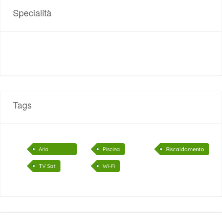
Specialità
Tags
Aria
Piscina
Riscaldamento
Condizionata
TV Sat
Wi-Fi