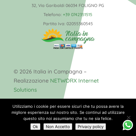
32, Via Garibaldi 06034 FOLIGNO PG
Telefono:
+39 0742351515
Partita Iva:
02055360545
© 2026 Italia in Campagna –
Realizzazione
NETWORX Internet
Solutions
Utilizziamo i cookie per essere sicuri che tu possa avere la
migliore esperienza sul nostro sito. Se continui ad utilizzare
questo sito noi assumiamo che tu ne sia felice.
Ok
Non Accetto
Privacy policy