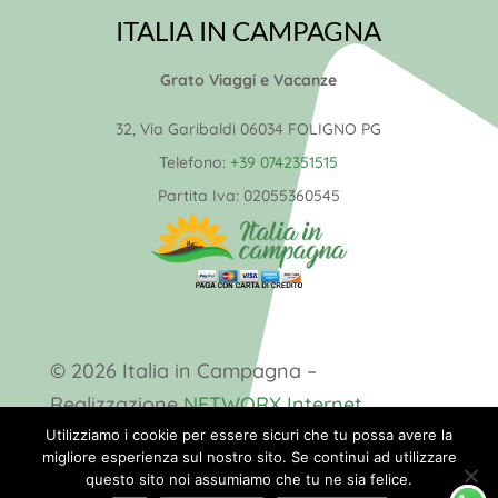
ITALIA IN CAMPAGNA
Grato Viaggi e Vacanze
32, Via Garibaldi 06034 FOLIGNO PG
Telefono:
+39 0742351515
Partita Iva:
02055360545
© 2026 Italia in Campagna –
Realizzazione
NETWORX Internet
Solutions
Utilizziamo i cookie per essere sicuri che tu possa avere la
migliore esperienza sul nostro sito. Se continui ad utilizzare
questo sito noi assumiamo che tu ne sia felice.