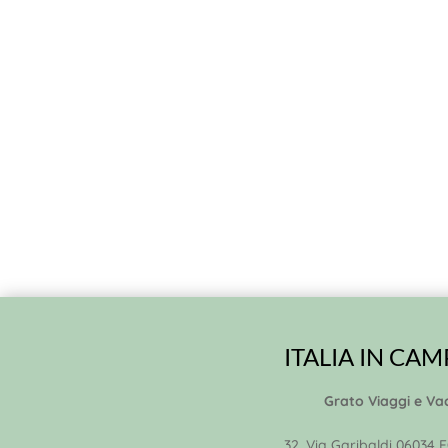
ITALIA IN CA
Grato Viaggi e Va
32, Via Garibaldi 06034