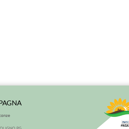
MPAGNA
canze
 FOLIGNO PG