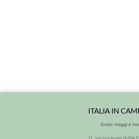
ITALIA IN CA
Grato Viaggi e Va
32, Via Garibaldi 06034