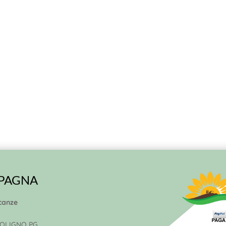
MPAGNA
canze
 FOLIGNO PG