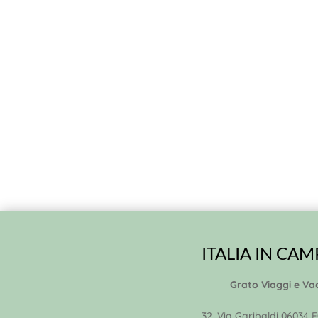
ITALIA IN CA
Grato Viaggi e Va
32, Via Garibaldi 06034