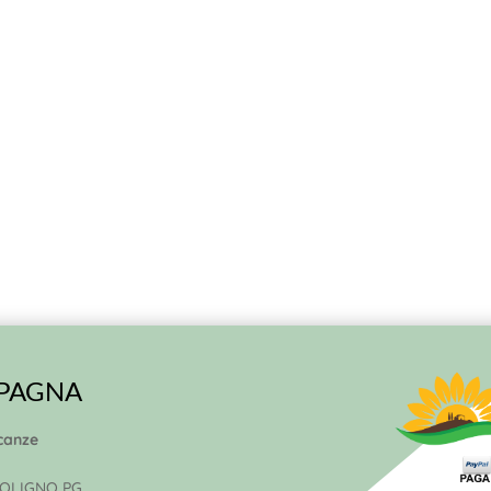
MPAGNA
canze
 FOLIGNO PG