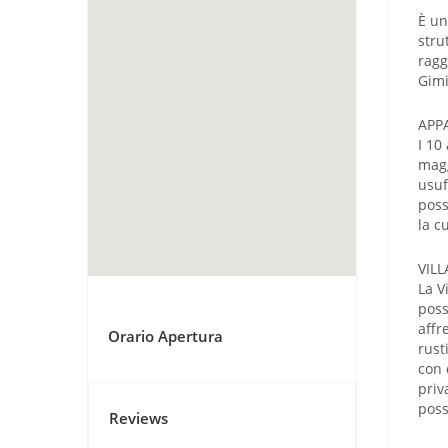
È un
stru
ragg
Gimi
APP
I 10
magg
usuf
poss
la c
VILL
La V
poss
affr
Orario Apertura
rust
con 
priv
poss
Reviews