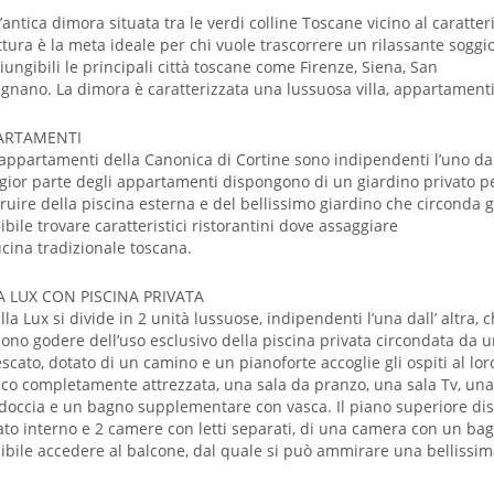
’antica dimora situata tra le verdi colline Toscane vicino al caratte
ttura è la meta ideale per chi vuole trascorrere un rilassante soggi
iungibili le principali città toscane come Firenze, Siena, San
gnano. La dimora è caratterizzata una lussuosa villa, appartamenti
ARTAMENTI
 appartamenti della Canonica di Cortine sono indipendenti l’uno dall’
ior parte degli appartamenti dispongono di un giardino privato per 
ruire della piscina esterna e del bellissimo giardino che circonda g
ibile trovare caratteristici ristorantini dove assaggiare
ucina tradizionale toscana.
A LUX CON PISCINA PRIVATA
illa Lux si divide in 2 unità lussuose, indipendenti l’una dall’ altra, 
ono godere dell’uso esclusivo della piscina privata circondata da un 
escato, dotato di un camino e un pianoforte accoglie gli ospiti al loro
ico completamente attrezzata, una sala da pranzo, una sala Tv, un
doccia e un bagno supplementare con vasca. Il piano superiore di
ato interno e 2 camere con letti separati, di una camera con un ba
ibile accedere al balcone, dal quale si può ammirare una bellissi