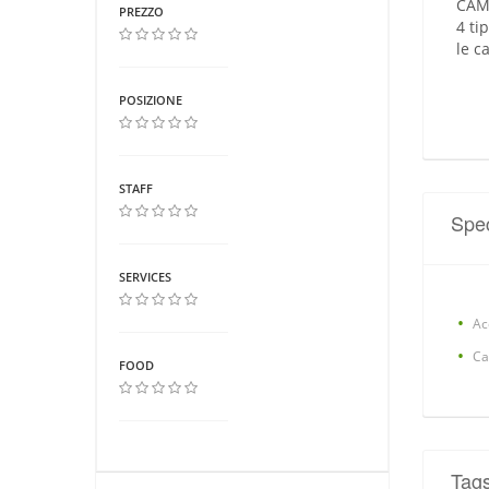
CAM
PREZZO
4 ti
le c
POSIZIONE
STAFF
Spec
SERVICES
Ac
Ca
FOOD
Tag