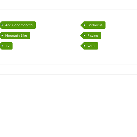
Aria Condizionata
Barbecue
Mountain Bike
Piscina
TV
Wi-Fi