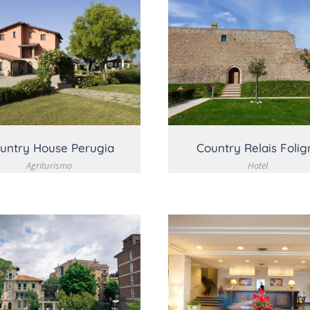
VEDI DETTAGLIO
VEDI DETTAGLI
untry House Perugia
Country Relais Folig
Agriturismo
Hotel
VEDI DETTAGLIO
VEDI DETTAGLI