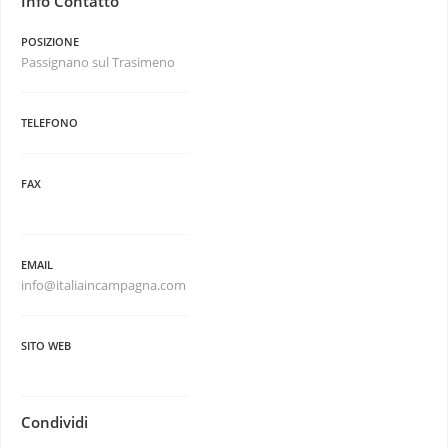
Info Contatto
POSIZIONE
Passignano sul Trasimeno
TELEFONO
FAX
EMAIL
info@italiaincampagna.com
SITO WEB
Condividi