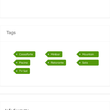
Tags
Cassaforte
Minibar
Mountain
Bike
Piscina
Ristorante
Sala
lettura
TV Sat