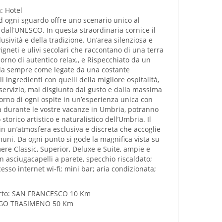
: Hotel
 ad ogni sguardo offre uno scenario unico al
 dall’UNESCO. In questa straordinaria cornice il
usività e della tradizione. Un’area silenziosa e
gneti e ulivi secolari che raccontano di una terra
orno di autentico relax., e Rispecchiato da un
o da sempre come legate da una costante
 ingredienti con quelli della migliore ospitalità,
l servizio, mai disgiunto dal gusto e dalla massima
giorno di ogni ospite in un’esperienza unica con
za durante le vostre vacanze in Umbria, potranno
torico artistico e naturalistico dell’Umbria. Il
in un’atmosfera esclusiva e discreta che accoglie
omuni. Da ogni punto si gode la magnifica vista su
amere Classic, Superior, Deluxe e Suite, ampie e
n asciugacapelli a parete, specchio riscaldato;
esso internet wi-fi; mini bar; aria condizionata;
rto: SAN FRANCESCO 10 Km
AGO TRASIMENO 50 Km