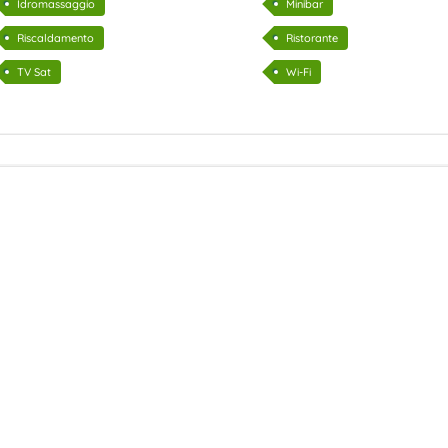
Idromassaggio
Minibar
Riscaldamento
Ristorante
TV Sat
Wi-Fi