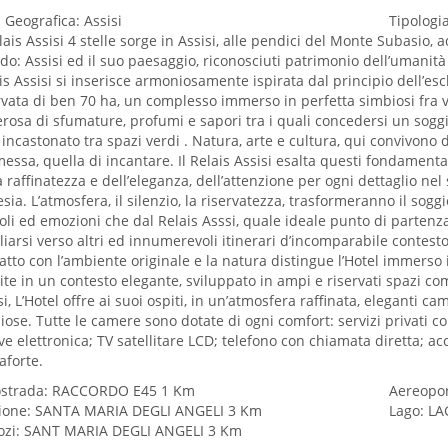
 Geografica: Assisi
Tipologia
elais Assisi 4 stelle sorge in Assisi, alle pendici del Monte Subasio,
o: Assisi ed il suo paesaggio, riconosciuti patrimonio dell’umanità
is Assisi si inserisce armoniosamente ispirata dal principio dell’escl
rvata di ben 70 ha, un complesso immerso in perfetta simbiosi fra vi
rosa di sfumature, profumi e sapori tra i quali concedersi un soggi
 incastonato tra spazi verdi . Natura, arte e cultura, qui convivon
essa, quella di incantare. Il Relais Assisi esalta questi fondamentali
a raffinatezza e dell’eleganza, dell’attenzione per ogni dettaglio ne
esia. L’atmosfera, il silenzio, la riservatezza, trasformeranno il sog
oli ed emozioni che dal Relais Asssi, quale ideale punto di parten
iarsi verso altri ed innumerevoli itinerari d’incomparabile contesto s
atto con l’ambiente originale e la natura distingue l’Hotel immerso 
pite in un contesto elegante, sviluppato in ampi e riservati spazi c
si, L’Hotel offre ai suoi ospiti, in un’atmosfera raffinata, eleganti c
iose. Tutte le camere sono dotate di ogni comfort: servizi privati co
ve elettronica; TV satellitare LCD; telefono con chiamata diretta; acc
aforte.
ostrada: RACCORDO E45 1 Km
Aereopo
ione: SANTA MARIA DEGLI ANGELI 3 Km
Lago: L
ozi: SANT MARIA DEGLI ANGELI 3 Km