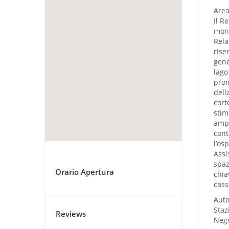
Area
Il R
mond
Rela
rise
gene
lago
prom
dell
cort
stim
ampl
cont
l’os
Assi
spaz
Orario Apertura
chia
cass
Aut
Staz
Reviews
Neg