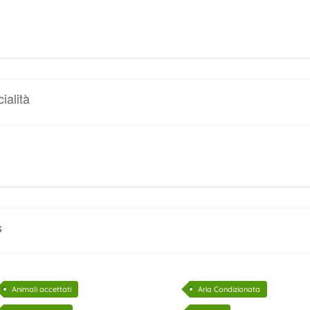
ialità
s
Animali accettati
Aria Condizionata