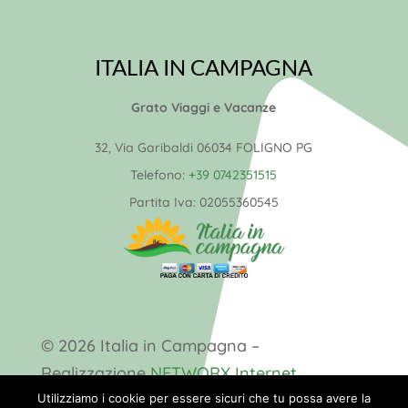
ITALIA IN CAMPAGNA
Grato Viaggi e Vacanze
32, Via Garibaldi 06034 FOLIGNO PG
Telefono:
+39 0742351515
Partita Iva:
02055360545
© 2026 Italia in Campagna –
Realizzazione
NETWORX Internet
Solutions
Utilizziamo i cookie per essere sicuri che tu possa avere la