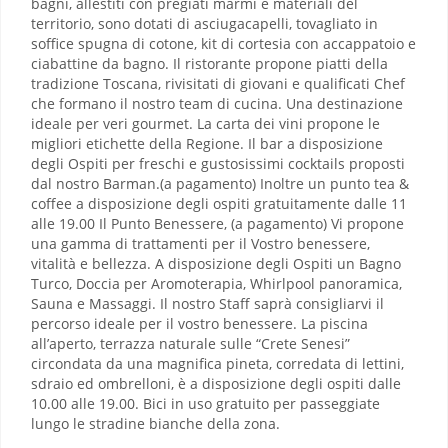
bagni, allestiti con pregiati marmi e materiali del
territorio, sono dotati di asciugacapelli, tovagliato in
soffice spugna di cotone, kit di cortesia con accappatoio e
ciabattine da bagno. Il ristorante propone piatti della
tradizione Toscana, rivisitati di giovani e qualificati Chef
che formano il nostro team di cucina. Una destinazione
ideale per veri gourmet. La carta dei vini propone le
migliori etichette della Regione. Il bar a disposizione
degli Ospiti per freschi e gustosissimi cocktails proposti
dal nostro Barman.(a pagamento) Inoltre un punto tea &
coffee a disposizione degli ospiti gratuitamente dalle 11
alle 19.00 Il Punto Benessere, (a pagamento) Vi propone
una gamma di trattamenti per il Vostro benessere,
vitalità e bellezza. A disposizione degli Ospiti un Bagno
Turco, Doccia per Aromoterapia, Whirlpool panoramica,
Sauna e Massaggi. Il nostro Staff saprà consigliarvi il
percorso ideale per il vostro benessere. La piscina
all’aperto, terrazza naturale sulle “Crete Senesi”
circondata da una magnifica pineta, corredata di lettini,
sdraio ed ombrelloni, è a disposizione degli ospiti dalle
10.00 alle 19.00. Bici in uso gratuito per passeggiate
lungo le stradine bianche della zona.