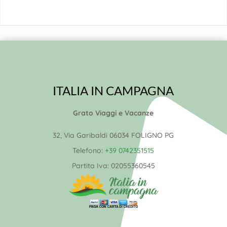
ITALIA IN CAMPAGNA
Grato Viaggi e Vacanze
32, Via Garibaldi 06034 FOLIGNO PG
Telefono:
+39 0742351515
Partita Iva:
02055360545