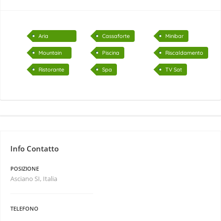
Aria
Cassaforte
Minibar
Condizionata
Mountain
Piscina
Riscaldamento
Bike
Ristorante
Spa
TV Sat
Info Contatto
POSIZIONE
Asciano SI, Italia
TELEFONO